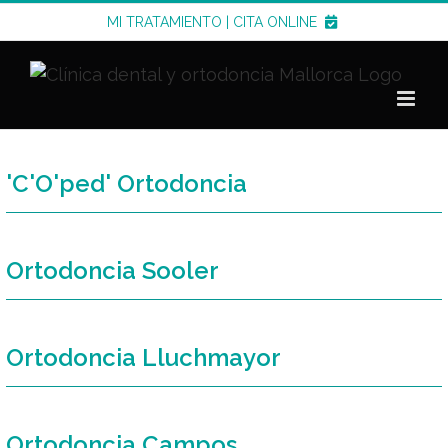
Saltar
MI TRATAMIENTO
|
CITA ONLINE
al
contenido
'C'O'ped' Ortodoncia
Ortodoncia Sooler
Ortodoncia Lluchmayor
Ortodoncia Campos