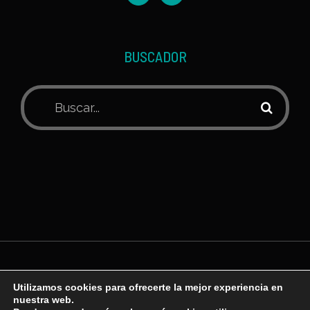
BUSCADOR
Buscar:
© Copyright
2026 | 'C'O'ped' Ortodoncia Palma de
Utilizamos cookies para ofrecerte la mejor experiencia en
Mallorca | Todos los derechos reservados |
Polític
nuestra web.