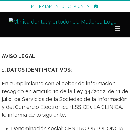
S
MI TRATAMIENTO
|
CITA ONLINE
a
l
t
a
r
a
AVISO LEGAL
l
c
1. DATOS IDENTIFICATIVOS:
o
n
En cumplimiento con el deber de información
t
recogido en artículo 10 de la Ley 34/2002, de 11 de
e
julio, de Servicios de la Sociedad de la Información
n
y del Comercio Electrónico (LSSICE), LA CLÍNICA,
i
le informa de lo siguiente:
d
Denominación social: CENTRO ORTODONCIA
o