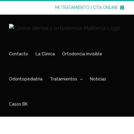
Saltar
MI TRATAMIENTO
|
CITA ONLINE
al
contenido
Contacto
La Clínica
Ortodoncia invisible
Odontopediatría
Tratamientos
Noticias
Casos BK