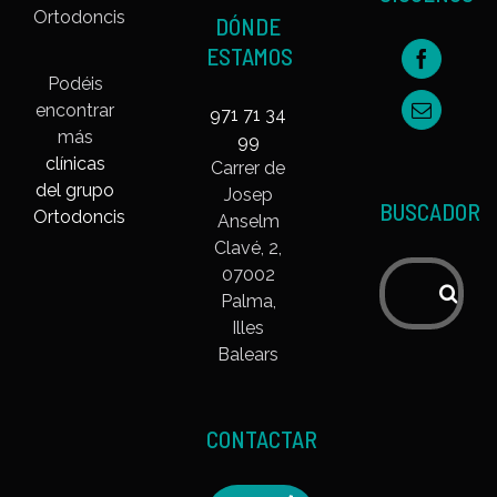
DÓNDE
ESTAMOS
Podéis
encontrar
971 71 34
más
99
clínicas
Carrer de
del grupo
Josep
BUSCADOR
Ortodoncis
Anselm
Clavé, 2,
07002
Buscar:
Palma,
Illes
Balears
CONTACTAR