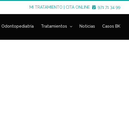
MI TRATAMIENTO
|
CITA ONLINE
971 71 34 99
Odontopediatría
Tratamientos
Noticias
Casos BK