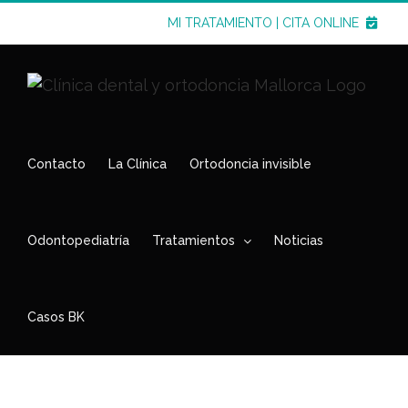
Saltar
MI TRATAMIENTO
|
CITA ONLINE
al
contenido
Contacto
La Clínica
Ortodoncia invisible
Odontopediatría
Tratamientos
Noticias
Casos BK