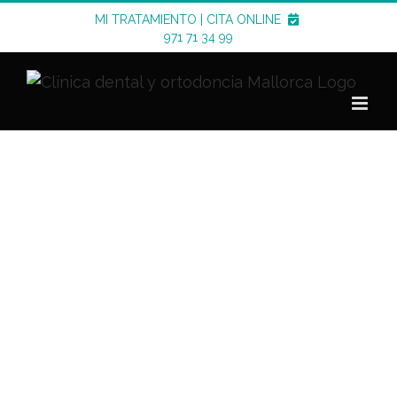
Saltar
MI TRATAMIENTO
|
CITA ONLINE
al
971 71 34 99
contenido