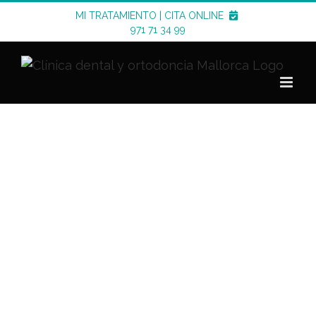
Saltar
MI TRATAMIENTO
|
CITA ONLINE
al
971 71 34 99
contenido