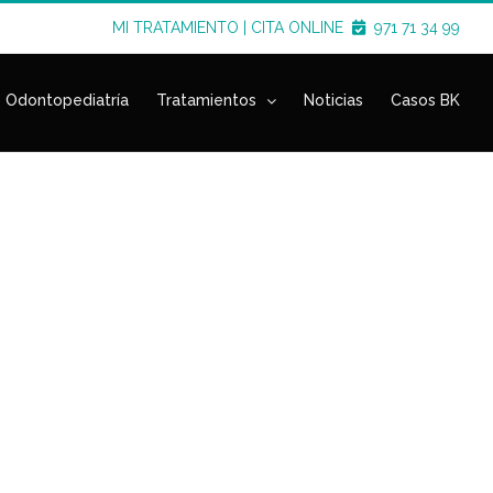
MI TRATAMIENTO
|
CITA ONLINE
971 71 34 99
Odontopediatría
Tratamientos
Noticias
Casos BK