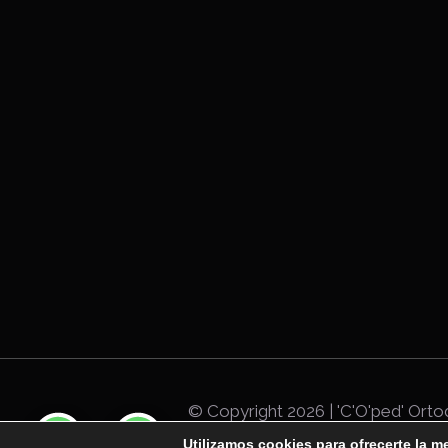
© Copyright
2026 | 'C'O'ped' Ort
Utilizamos cookies para ofrecerte la m