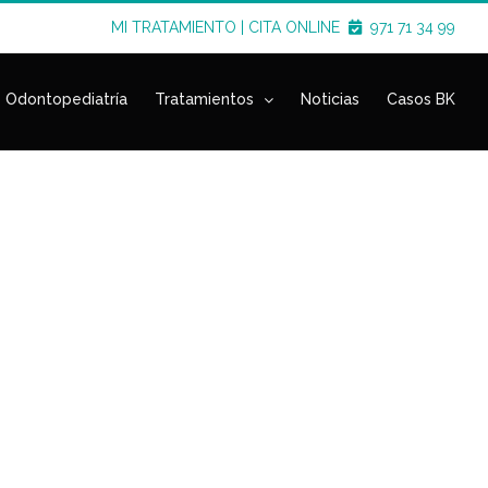
MI TRATAMIENTO
|
CITA ONLINE
971 71 34 99
Odontopediatría
Tratamientos
Noticias
Casos BK