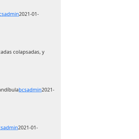
csadmin
2021-01-
rcadas colapsadas, y
andíbula
bcsadmin
2021-
csadmin
2021-01-