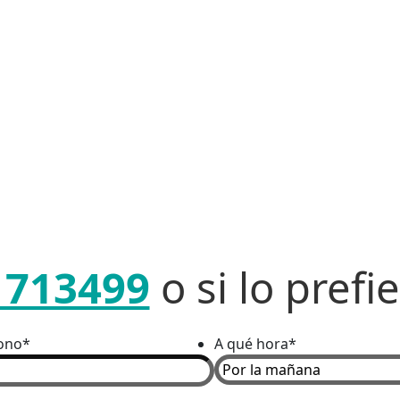
1713499
o si lo pref
fono
*
A qué hora
*