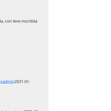
la, con leve mordida
y
csadmin
2021-01-