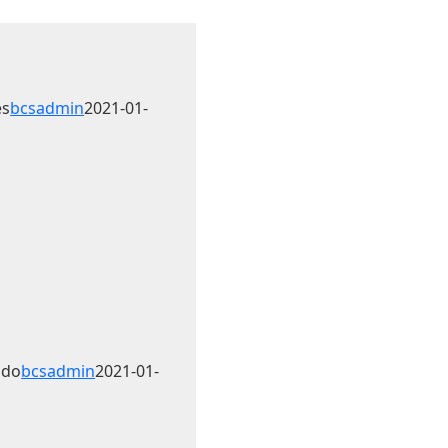
es
bcsadmin
2021-01-
ado
bcsadmin
2021-01-