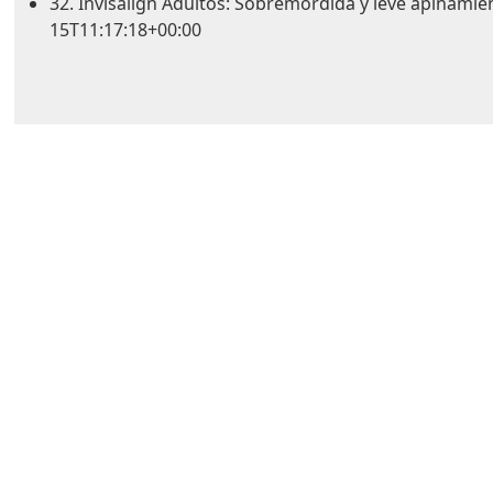
32. Invisalign Adultos: Sobremordida y leve apiñamie
15T11:17:18+00:00